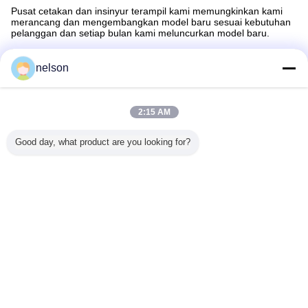
Pusat cetakan dan insinyur terampil kami memungkinkan kami
merancang dan mengembangkan model baru sesuai kebutuhan
pelanggan dan setiap bulan kami meluncurkan model baru.
Mesin laser priting kami memungkinkan kami untuk membuat
nelson
logo pelanggan pada produk dan paket.
Harap jangan ragu untuk menghubungi kami dan mendiskusikan
2:15 AM
ide Anda dengan kami.
Litbang
Good day, what product are you looking for?
Lebih dari 10 Insinyur dengan pengalaman 7 tahun dalam desain
cetakan memungkinkan kami untuk memperbarui lini produksi
kami setiap tahun dan kami siap menawarkan solusi teknis sesuai
kebutuhan Anda.
Mengubah bahasa
Indonesian
Rumah
|
Tentang kami
|
Hubungi Kami
|
Sitemap
|
Kebijakan Privasi