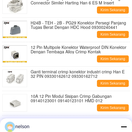
Connector Similer Harting Han 6 ES M Insert
Kirim Sekarang
H24B - TEH - 2B - PG29 Konektor Persegi Panjang
Tugas Berat Dengan HDC Hood 09300240441
Kirim Sekarang
12 Pin Multipole Konektor Waterproof DIN Konektor
Dengan Tembaga Alloy Crimp Kontak
Kirim Sekarang
Ganti terminal crimp konektor industri crimp Han E
32 PIN 09330162612 09330162712
Kirim Sekarang
10A 12 Pin Modul Sisipan Crimp Gabungan
09140123001 09140123101 HMD 012
Kirim Sekarang
16P Male 16 Amp 240v 16-Pin Power Connector
persegi panjang
nelson