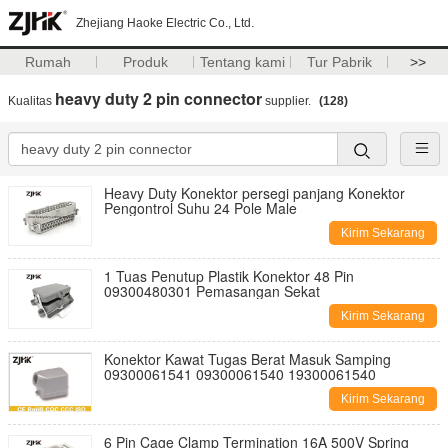
Zhejiang Haoke Electric Co., Ltd.
Rumah
Produk
Tentang kami
Tur Pabrik
>>
heavy duty 2 pin connector
Kualitas
supplier.
(128)
Heavy Duty Konektor persegi panjang Konektor
Pengontrol Suhu 24 Pole Male
Kirim Sekarang
1 Tuas Penutup Plastik Konektor 48 Pin
09300480301 Pemasangan Sekat
Kirim Sekarang
Konektor Kawat Tugas Berat Masuk Samping
09300061541 09300061540 19300061540
Kirim Sekarang
6 Pin Cage Clamp Termination 16A 500V Spring