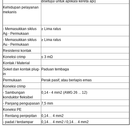
disetujui untuk aplikasi kereta api)
Kehidupan pelayanan
mekanis
- Memasukkan siklus
≥ Lima ratus
Ag - Permukaan
- Memasukkan siklus
≥ Lima ratus
Au - Permukaan
Resistensi kontak
Koneksi crimp
≤ 3 mΩ
Kontak / Material
Soket dan kontak plug-
Paduan tembaga
in
Permukaan
Perak pasif, atau berlapis emas
Koneksi crimp
- Sambungan
0,14 - 4 mm2 (AWG 26 ... 12)
konduktor fleksibel
- Panjang pengupasan
7,5 mm
Koneksi PE
- Rentang penjepitan
0,14… 4 mm2
- padat / terdampar
0,14… 4 mm2 / 0,14… 4 mm2