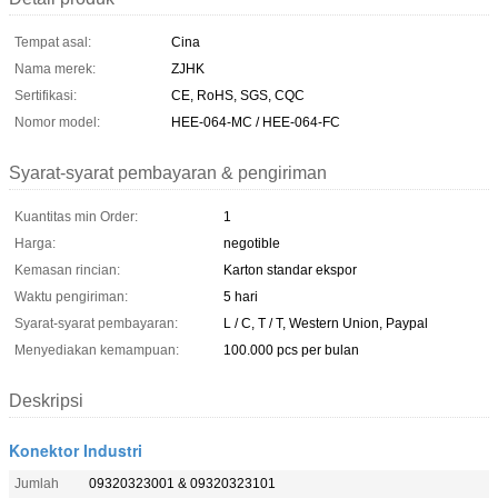
Tempat asal:
Cina
Nama merek:
ZJHK
Sertifikasi:
CE, RoHS, SGS, CQC
Nomor model:
HEE-064-MC / HEE-064-FC
Syarat-syarat pembayaran & pengiriman
Kuantitas min Order:
1
Harga:
negotible
Kemasan rincian:
Karton standar ekspor
Waktu pengiriman:
5 hari
Syarat-syarat pembayaran:
L / C, T / T, Western Union, Paypal
Menyediakan kemampuan:
100.000 pcs per bulan
Deskripsi
Konektor Industri
Jumlah
09320323001 & 09320323101