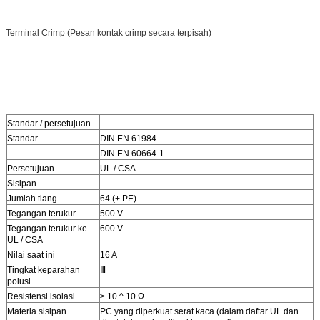
Terminal Crimp (Pesan kontak crimp secara terpisah)
Standar / persetujuan
Standar
DIN EN 61984
DIN EN 60664-1
Persetujuan
UL / CSA
Sisipan
Jumlah.tiang
64 (+ PE)
Tegangan terukur
500 V.
Tegangan terukur ke
600 V.
UL / CSA
Nilai saat ini
16 A
Tingkat keparahan
Ⅲ
polusi
Resistensi isolasi
≥ 10 ^ 10 Ω
Materia sisipan
PC yang diperkuat serat kaca (dalam daftar UL dan