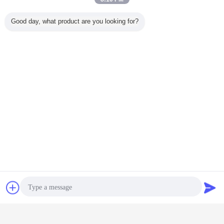
Good day, what product are you looking for?
FAQ:
1.
T: Apa keunggulan Anda dibandingkan dengan Harting, ILME, TE (SIBAS)?
A: HDC kami dapat menggantikan Harting, ILME, TE (SIBAS) dengan
sempurna, sebagian besar klien yang menggunakan merek tersebut
sebelumnya, Setelah pengujian, mereka memilih kami. Juga harga kami lebih
rendah dari Harting 40-50%.
2.
Obrolan
Quote request
T: Apakah Anda memiliki katalog?Dapatkah Anda mengirimkan katalog kepada
saya untuk memeriksa semua produk Anda?
suatu