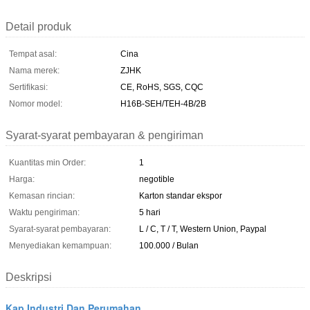
Detail produk
Tempat asal:
Cina
Nama merek:
ZJHK
Sertifikasi:
CE, RoHS, SGS, CQC
Nomor model:
H16B-SEH/TEH-4B/2B
Syarat-syarat pembayaran & pengiriman
Kuantitas min Order:
1
Harga:
negotible
Kemasan rincian:
Karton standar ekspor
Waktu pengiriman:
5 hari
Syarat-syarat pembayaran:
L / C, T / T, Western Union, Paypal
Menyediakan kemampuan:
100.000 / Bulan
Deskripsi
Kap Industri Dan Perumahan