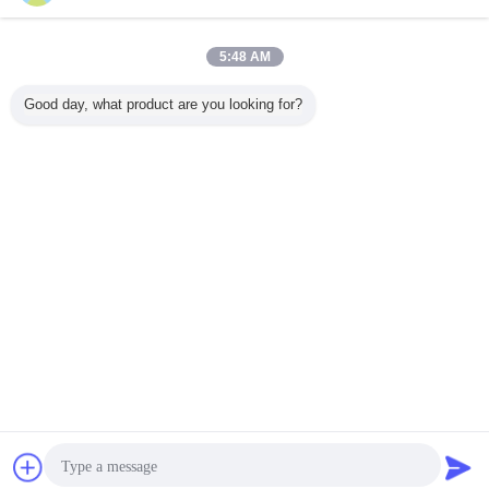
5:48 AM
Good day, what product are you looking for?
konektor hood
unit sub hood d
Tag:
,
,
konektor segi empat 8 pin
Dapatkan Harga Terbaik untuk
Obrolan
Quote request