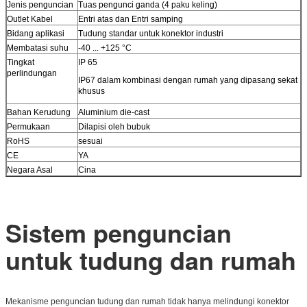
Jenis penguncian
Tuas pengunci ganda (4 paku keling)
Outlet Kabel
Entri atas dan Entri samping
Bidang aplikasi
Tudung standar untuk konektor industri
Membatasi suhu
-40 ... +125 °C
Tingkat
IP 65
perlindungan
IP67 dalam kombinasi dengan rumah yang dipasang sekat
khusus
Bahan Kerudung
Aluminium die-cast
Permukaan
Dilapisi oleh bubuk
RoHS
sesuai
CE
YA
Negara Asal
Cina
Sistem penguncian
untuk tudung dan rumah
Mekanisme penguncian tudung dan rumah tidak hanya melindungi konektor