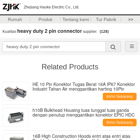
Zhejiang Haoke Electric Co., Ltd.
Rumah
Produk
Tentang kami
Tur Pabrik
>>
heavy duty 2 pin connector
Kualitas
supplier.
(128)
Related Products
HE 10 Pin Konektor Tugas Berat 16A IP67 Konektor
Industri Tahan Air menggantikan harting 10Pin
Kirim Sekarang
h10B Bulkhead Housing tuas tunggal tuas ganda
dengan penutup menggantikan konektor EPIC HDC
Kirim Sekarang
16B High Construction Hoods entri atas entri atas