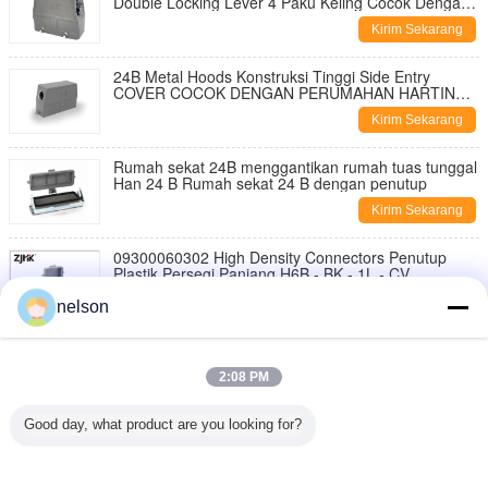
Double Locking Lever 4 Paku Keling Cocok Dengan
Perumahan Harting
Kirim Sekarang
24B Metal Hoods Konstruksi Tinggi Side Entry
COVER COCOK DENGAN PERUMAHAN HARTING
HAN 24B
Kirim Sekarang
Rumah sekat 24B menggantikan rumah tuas tunggal
Han 24 B Rumah sekat 24 B dengan penutup
Kirim Sekarang
09300060302 High Density Connectors Penutup
Plastik Persegi Panjang H6B - BK - 1L - CV
Kirim Sekarang
nelson
H6B - BK - 1L Konektor Dc Tugas Berat, Konektor
Persegi Panjang 6 Pin 09300060301
2:08 PM
Kirim Sekarang
Good day, what product are you looking for?
Konektor Listrik Heavy Duty Industri H6B - TE - 2B -
PG16 Dengan Entri Atas
Kirim Sekarang