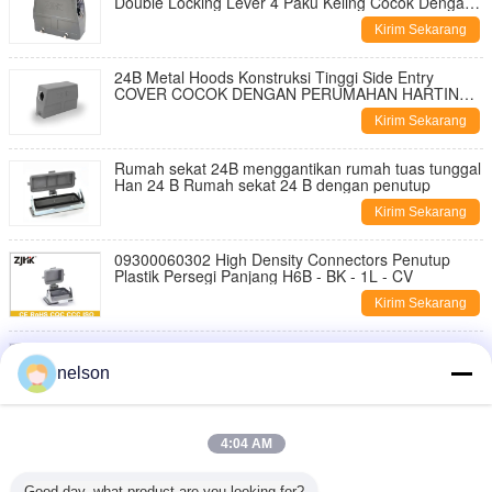
Double Locking Lever 4 Paku Keling Cocok Dengan
Perumahan Harting
Kirim Sekarang
24B Metal Hoods Konstruksi Tinggi Side Entry
COVER COCOK DENGAN PERUMAHAN HARTING
HAN 24B
Kirim Sekarang
Rumah sekat 24B menggantikan rumah tuas tunggal
Han 24 B Rumah sekat 24 B dengan penutup
Kirim Sekarang
09300060302 High Density Connectors Penutup
Plastik Persegi Panjang H6B - BK - 1L - CV
Kirim Sekarang
H6B - BK - 1L Konektor Dc Tugas Berat, Konektor
Persegi Panjang 6 Pin 09300060301
nelson
Kirim Sekarang
Konektor Listrik Heavy Duty Industri H6B - TE - 2B -
4:04 AM
PG16 Dengan Entri Atas
Kirim Sekarang
Good day, what product are you looking for?