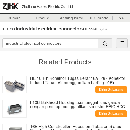
Zhejiang Haoke Electric Co., Ltd.
Rumah
Produk
Tentang kami
Tur Pabrik
>>
industrial electrical connectors
Kualitas
supplier.
(86)
Related Products
HE 10 Pin Konektor Tugas Berat 16A IP67 Konektor
Industri Tahan Air menggantikan harting 10Pin
Kirim Sekarang
h10B Bulkhead Housing tuas tunggal tuas ganda
dengan penutup menggantikan konektor EPIC HDC
Kirim Sekarang
16B High Construction Hoods entri atas entri atas